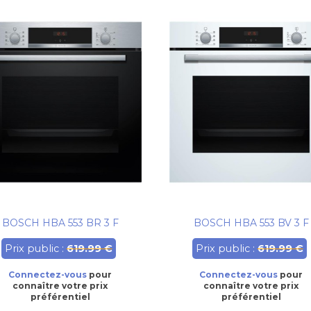
BOSCH HBA 553 BR 3 F
BOSCH HBA 553 BV 3 F
Prix public :
619.99 €
Prix public :
619.99 €
Connectez-vous
pour
Connectez-vous
pour
connaître votre prix
connaître votre prix
préférentiel
préférentiel