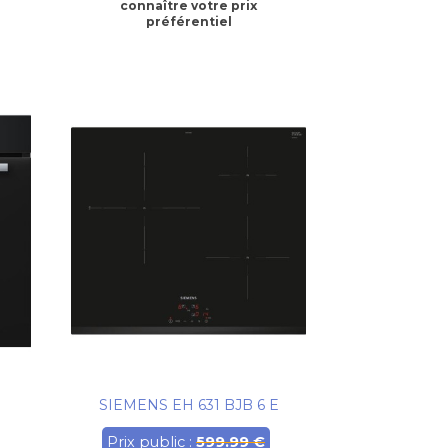
connaître votre prix
préférentiel
SIEMENS EH 631 BJB 6 E
Prix public :
599.99 €