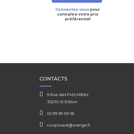
Connectez-vous
pour
connaître votre prix
préférentiel
CONTACTS
9 Rue des Prés Mêlés
35230 St Erblon
02 99 59 09 56
coopouest@orange.fr