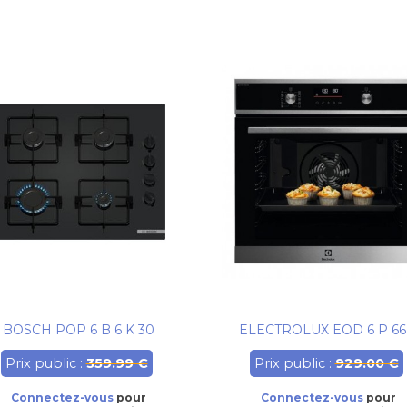
BOSCH POP 6 B 6 K 30
ELECTROLUX EOD 6 P 66
Prix public :
359.99 €
Prix public :
929.00 €
Connectez-vous
pour
Connectez-vous
pour