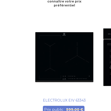
connaître votre prix
préférentiel
ELECTROLUX EIV 63343
Prix public :
599.00 €