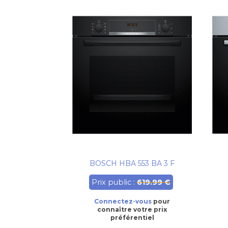
BOSCH HBA 553 BA 3 F
Prix public :
619.99 €
Connectez-vous
pour
connaître votre prix
préférentiel