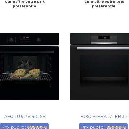
connaître votre prix
connaître votre prix
préférentiel
préférentiel
AEG TU 5 PB 401 SB
BOSCH HBA 171 EB 3 F
Prix public :
699.00 €
Prix public :
859.99 €