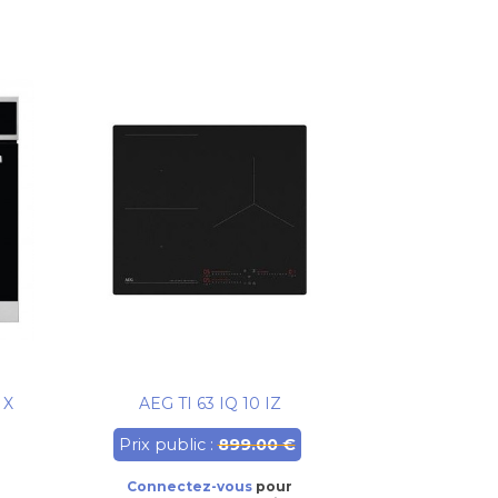
 X
AEG TI 63 IQ 10 IZ
Prix public :
899.00 €
Connectez-vous
pour