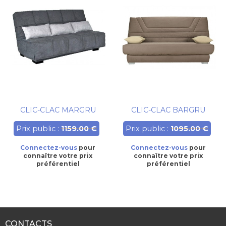
CLIC-CLAC MARGRU
CLIC-CLAC BARGRU
Prix public :
1159.00 €
Prix public :
1095.00 €
Connectez-vous
pour
Connectez-vous
pour
connaître votre prix
connaître votre prix
préférentiel
préférentiel
CONTACTS