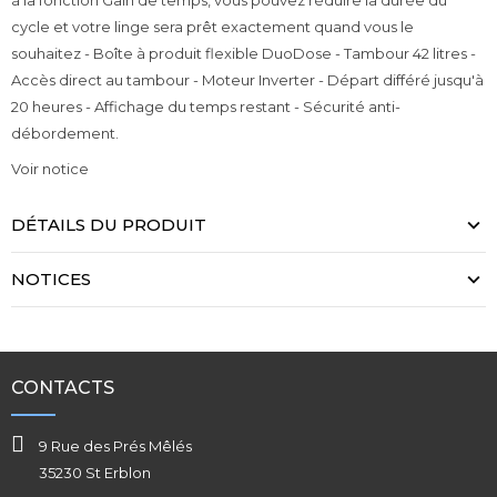
à la fonction Gain de temps, vous pouvez réduire la durée du
cycle et votre linge sera prêt exactement quand vous le
souhaitez - Boîte à produit flexible DuoDose - Tambour 42 litres -
Accès direct au tambour - Moteur Inverter - Départ différé jusqu'à
20 heures - Affichage du temps restant - Sécurité anti-
débordement.
Voir notice
DÉTAILS DU PRODUIT
NOTICES
CONTACTS
9 Rue des Prés Mêlés
35230 St Erblon