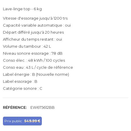
Lave-linge top - 6 kg
Vitesse d'essorage jusqu'à 1200 trs
Capacité variable automatique : oui
Départ différé jusqu'à 20 heures
Afficheur du temps restant : oui
Volume du tambour : 42 L
Niveau sonore essorage : 78 dB
Conso élec. : 48 kWh / 100 cycles
Conso eau : 43 L / cycle de référence
Label énergie : B (Nouvelle norme)
Label essorage : B
Catégorie sonore : C
RÉFÉRENCE:
EW6T5612BB
Prix public :
549.99 €