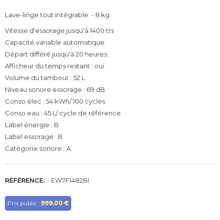
Lave-linge tout intégrable - 8 kg
Vitesse d'essorage jusqu'à 1400 trs
Capacité variable automatique
Départ différé jusqu'à 20 heures
Afficheur du temps restant : oui
Volume du tambour : 52 L
Niveau sonore essorage : 69 dB
Conso élec : 54 kWh/ 100 cycles
Conso eau : 45 L/ cycle de référence
Label énergie : B
Label essorage : B
Catégorie sonore : A
RÉFÉRENCE:
EW7F1482BI
Prix public :
999.00 €