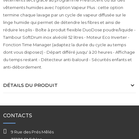
vêtements secs grâce au programme FreshScent ou sur des
vêtements humides avec l'option Vapeur Plus : cette option
termine chaque lavage par un cycle de vapeur diffusée sur le
linge humide qui permet de détendre les fibres et ainsi de
réduire les plis - Boîte à produit flexible DuoDose poudre/liquide -
Tambour SoftDrum inox alvéolé 52 litres - Moteur Eco Inverter -
Fonction Time Manager (adaptez la durée du cycle au temps
dont vous disposez) - Départ différé jusqu' à 20 heures - Affichage
du temps restant - Détecteur anti-balourd - Sécurités enfants et
anti-débordement.
DÉTAILS DU PRODUIT
CONTACTS
9 Rue des Prés Mêlés